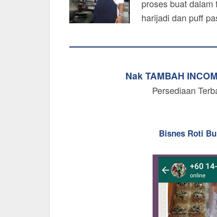
proses buat dalam f
harijadi dan puff p
Nak TAMBAH INCO
Persediaan Terb
Bisnes Roti B