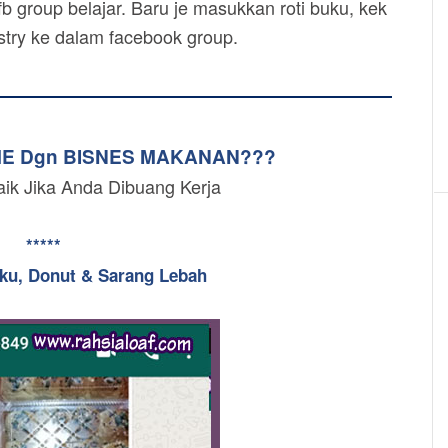
b group belajar. Baru je masukkan roti buku, kek
astry ke dalam facebook group.
ME Dgn BISNES MAKANAN???
aik Jika Anda Dibuang Kerja
*****
uku, Donut & Sarang Lebah