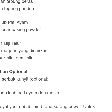
an tepung beras
an tepung gandum
Kiub Pati Ayam
 besar baking powder
1 Biji Telur
 marjerin yang dicairkan
uk sikit demi sikit.
han Optional
l serbuk kunyit (optional)
bab kiub pati ayam dah masin.
yal yee. sebab lain brand kurang power. Untuk