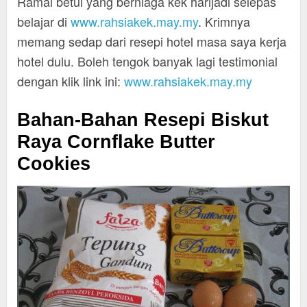
Ramai betul yang berniaga kek harijadi selepas
belajar di
www.rahsiakek.may.my
. Krimnya
memang sedap dari resepi hotel masa saya kerja
hotel dulu. Boleh tengok banyak lagi testimonial
dengan klik link ini:
www.rahsiakek.may.my
Bahan-Bahan Resepi Biskut
Raya Cornflake Butter
Cookies