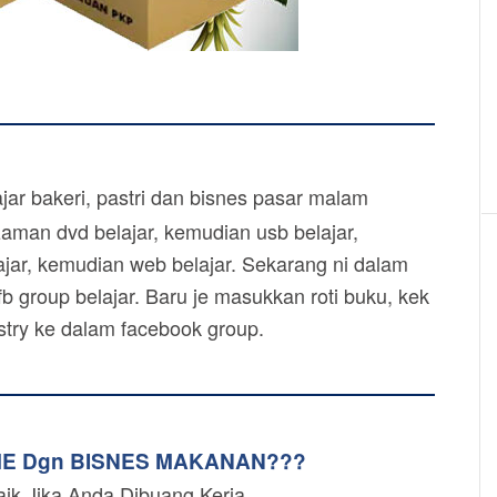
ar bakeri, pastri dan bisnes pasar malam
zaman dvd belajar, kemudian usb belajar,
jar, kemudian web belajar. Sekarang ni dalam
b group belajar. Baru je masukkan roti buku, kek
astry ke dalam facebook group.
ME Dgn BISNES MAKANAN???
aik Jika Anda Dibuang Kerja