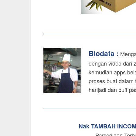
Biodata :
Mengaj
dengan video dari 
kemudian apps bela
proses buat dalam f
harijadi dan puff p
Nak TAMBAH INCO
Persediaan Terb