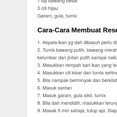
1 biji bawang besar
3 cili hijau
Garam, gula, tumix
Cara-Cara Membuat Resep
1. Kepala ikan yg dah dibasuh perlu 
2. Tumis bawang putih, bawang merah, h
ketumbar dan jintan putih sampai nai
3. Masukkan rempah kari ikan yang tel
4. Masukkan cili kisar dan tumis sehi
5. Bila nampak berminyak dan berkila
6. Masuk santan
7. Masuk garam, gula sikit, tumix
8. Bila dah mendidih, masukkan terung
9. Masak 5 min sahaja, tutup api. Siap 