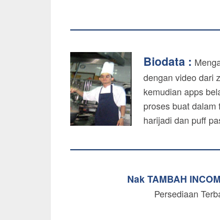
Biodata :
Mengaj
dengan video dari 
kemudian apps bela
proses buat dalam f
harijadi dan puff p
Nak TAMBAH INCO
Persediaan Terb