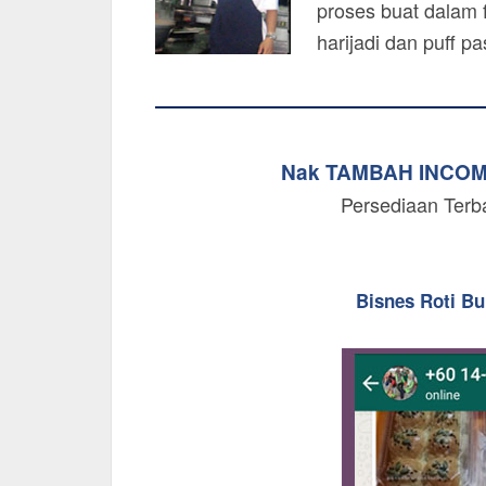
proses buat dalam f
harijadi dan puff p
Nak TAMBAH INCO
Persediaan Terb
Bisnes Roti B