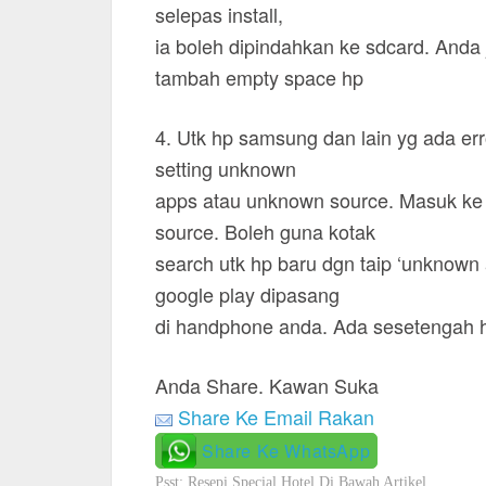
selepas install,
ia boleh dipindahkan ke sdcard. Anda 
tambah empty space hp
4. Utk hp samsung dan lain yg ada er
setting unknown
apps atau unknown source. Masuk ke 
source. Boleh guna kotak
search utk hp baru dgn taip ‘unknown 
google play dipasang
di handphone anda. Ada sesetengah ha
Anda Share. Kawan Suka
Share Ke Email Rakan
Share Ke WhatsApp
Psst: Resepi Special Hotel Di Bawah Artikel