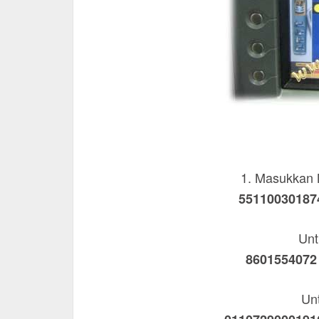
1. Masukkan
551100301874
Unt
8601554072 
Un