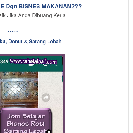
ME Dgn BISNES MAKANAN???
aik Jika Anda Dibuang Kerja
*****
uku, Donut & Sarang Lebah