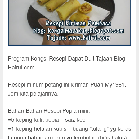
Program Kongsi Resepi Dapat Duit Tajaan Blog
Hairul.com
Resepi minum petang ini kiriman Puan My1981.
Jom kita pelajarinya.
Bahan-Bahan Resepi Popia mini:
=5 keping kulit popia – saiz kecil
=1 keping helaian kubis – buang “tulang” yg keras
tu,guna bahagian daun yg lembut je (hiris halus)