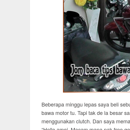
Beberapa minggu lepas saya beli sebua
bawa motor tu. Tapi tak de la besar 
menggunakan clutch. Dan saya memang
“Hello amoi, Macam mana nak free gea