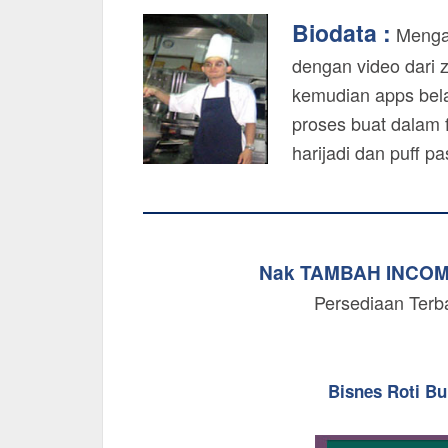
Biodata :
Mengaj
dengan video dari 
kemudian apps bela
proses buat dalam f
harijadi dan puff p
Nak TAMBAH INCO
Persediaan Terb
Bisnes Roti B