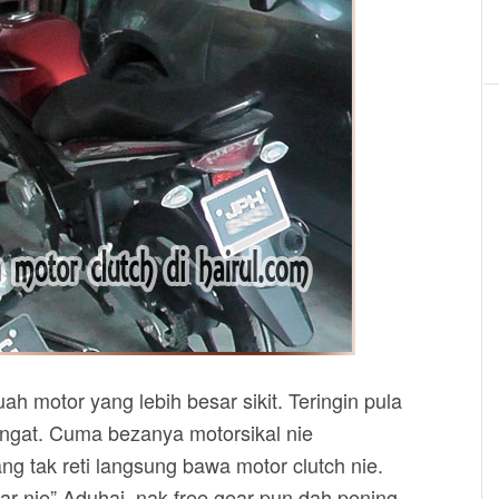
h motor yang lebih besar sikit. Teringin pula
sangat. Cuma bezanya motorsikal nie
 tak reti langsung bawa motor clutch nie.
r nie” Aduhai, nak free gear pun dah pening