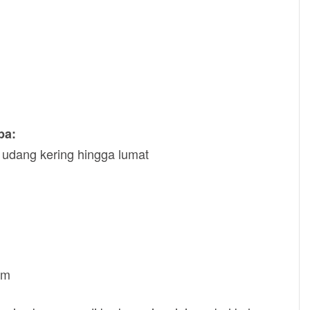
pa:
, udang kering hingga lumat
am