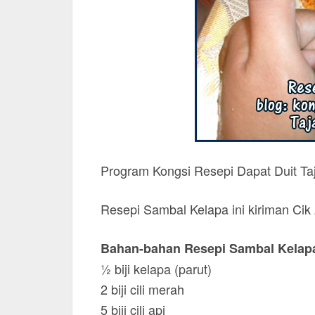
Program Kongsi Resepi Dapat Duit Ta
Resepi Sambal Kelapa ini kiriman Cik 
Bahan-bahan Resepi Sambal Kelap
½ biji kelapa (parut)
2 biji cili merah
5 biji cili api