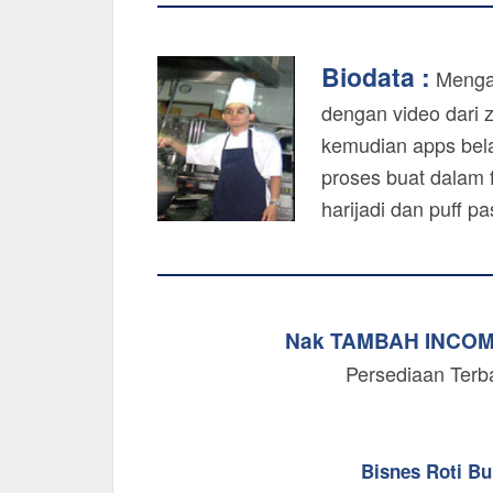
Biodata :
Mengaj
dengan video dari 
kemudian apps bela
proses buat dalam f
harijadi dan puff p
Nak TAMBAH INCO
Persediaan Terb
Bisnes Roti B